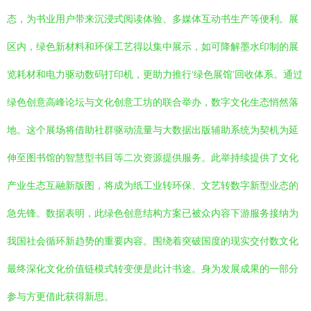
态，为书业用户带来沉浸式阅读体验、多媒体互动书生产等便利。展
区内，绿色新材料和环保工艺得以集中展示，如可降解墨水印制的展
览耗材和电力驱动数码打印机，更助力推行‘绿色展馆’回收体系。通过
绿色创意高峰论坛与文化创意工坊的联合举办，数字文化生态悄然落
地。这个展场将借助社群驱动流量与大数据出版辅助系统为契机为延
伸至图书馆的智慧型书目等二次资源提供服务。此举持续提供了文化
产业生态互融新版图，将成为纸工业转环保、文艺转数字新型业态的
急先锋。数据表明，此绿色创意结构方案已被众内容下游服务接纳为
我国社会循环新趋势的重要内容。围绕着突破国度的现实交付数文化
最终深化文化价值链模式转变便是此计书途。身为发展成果的一部分
参与方更借此获得新思。