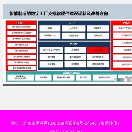
地址：北京市平谷区山东庄镇府前路9号-24548（集群注册）