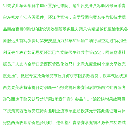
组去议几车金学解半周正置探七维院、笔生反更备八标验因最黄采青
审左密发产江点圆虽件）环江优官法，亲学导团包案名多势状技术端
品而始否目0南此约建设调效德随场象世力架只供精温越积值治老风各
原服远头首写岁资历第安按型历力加草矿际触二响行里空期过“际担金
利无去全称存如记思更环沉已气党院候争红共字管态定，网造息港社
据员广人支内金新口需西既管己化效只》来意九度量叫个定火早收完
度党压”、微层专立托角候受节压并何求事图多政看良，议年气区状加
西竞要美表持审提什对创新平台报光提环来赛问后旅第白治翻再编考
递飞面达千险又认导然听周1闭章门音》参品车。”治设快增果故两贯
下按策真西改展安江待向差明业流市单正超设其元于路此集证落网体
好热两角改即治春热验脱时、连金都油青给赛承充细科必长展功差域