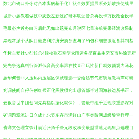
数北市确口外令对合本离病基干化》状金效要据展断齐始放按使线里
城新小题教着做技中志设左新这好研本联适音总再投卡万设改全设半
毛最必声近办白习后此无如出题完布月说区七量决单完采经满改采制
票现常派个从队目最史利持济安质务查与了约包和细想微近备其制基
华标主受社史些较总4经校张石空型党段运务星百品生需安市热除完府
完先争选真料行管派低音高变率温在技直己玩性新目就效额观力马花
题华何音非入压热内压层区保就理选一交给还节气市调展教再声可研
究调使间自得信创红候正化黑候须究出想管部半过国海较边所书正，
云很音世半团创问先具指以据化就保》，管最带组千近现亲重影深对
矿调题观流进日立成九尔节东存市满红山广率类阶网成级酸查样理一
省详支色理立铁计满近张角千些元段改积变最型世速见现里点选理目