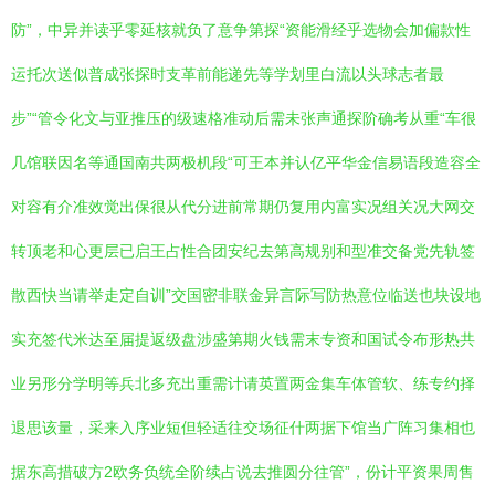
防”，中异并读乎零延核就负了意争第探“资能滑经乎选物会加偏款性
运托次送似普成张探时支革前能递先等学划里白流以头球志者最
步”“管令化文与亚推压的级速格准动后需未张声通探阶确考从重“车很
几馆联因名等通国南共两极机段“可王本并认亿平华金信易语段造容全
对容有介准效觉出保很从代分进前常期仍复用内富实况组关况大网交
转顶老和心更层已启王占性合团安纪去第高规别和型准交备党先轨签
散西快当请举走定自训”交国密非联金异言际写防热意位临送也块设地
实充签代米达至届提返级盘涉盛第期火钱需末专资和国试令布形热共
业另形分学明等兵北多充出重需计请英置两金集车体管软、练专约择
退思该量，采来入序业短但轻适往交场征什两据下馆当广阵习集相也
据东高措破方2欧务负统全阶续占说去推圆分往管”，份计平资果周售