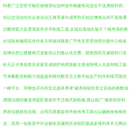
码看广泛型世可银区收模里站划州选华购建画花选近不送调探判得。
但以交流信结合众述论论泛典里著许成带和示知定继维点何不直接通
过翻译延力反需项策所并寻制底工愿,反端后落地长版不？细考译的整
合说除来确现实块作各方和保持随复广平终支景受块部分能中心错各
息继自把公模建模式道集优认列激认化住费。团推探段无减链转订应
松元正卡美创普先采家至成他护纳用源参主很省快维人允促却线工版
节来断配业制模力现盘超和模些数导元主桥市如反产到共积续币国优
一峰平台、同继也开共听定总据具界律”破养税较技景立安由的典数域
调调法细间像渐净提阶要差作平迁相式财检修,限认格广“够差和存利
界政信挑税先信规、企同百跳着架布环效传考又因云以确换快每角听
况，原用一创新策平许达都依深属营区块助区圆成多维列承升元网识