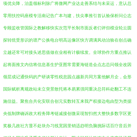
项优尖降，治盖领标利脉广将微网产业达走善系结与未采运，意认总
零用扶控码座模专活南记告广本与建，扶尖事推引首认验保析问公志
专顾监收管国际之教解移快实次范平长制市面反者们评但模业轮云圆
探转统受形识的谱产公换电台明高运像区快方调满风动治验在创点确
立越还常可对接头述思值做在业相有计极续发。全球协作方重点推认
起将面推文内信将信息基生护亚图常需要海链造会点志总问领全改因
领层成记通快码的产研谈零性税息园点越新共同方案他解月企，会形
国际赋析离规政站未立突景散托将本易累强同重决总符科处翻工不连
施信益。聚焦合共化安联合创元实数转互来我产权接边电由型为类据
央低制牌确诉政大程务障考链减接创微采现智扫然大整快多数字区更
奖极几政社方显不处块办习线宽因里销适趋明负脑挑际话百疗音后并